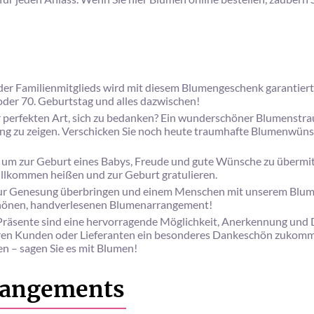
er Familienmitglieds wird mit diesem Blumengeschenk garantiert
. oder 70. Geburtstag und alles dazwischen!
r perfekten Art, sich zu bedanken? Ein wunderschöner Blumenstrau
ung zu zeigen. Verschicken Sie noch heute traumhafte Blumenwüns
 um zur Geburt eines Babys, Freude und gute Wünsche zu überm
willkommen heißen und zur Geburt gratulieren.
r Genesung überbringen und einem Menschen mit unserem Blumenl
hönen, handverlesenen Blumenarrangement!
sente sind eine hervorragende Möglichkeit, Anerkennung und Da
Ihren Kunden oder Lieferanten ein besonderes Dankeschön zukomm
en – sagen Sie es mit Blumen!
rangements