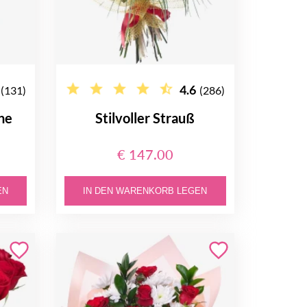
4.6
(131)
(286)
ne
Stilvoller Strauß
€ 147.00
EN
IN DEN WARENKORB LEGEN