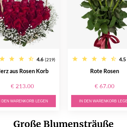
4.6
4.5
(219)
erz aus Rosen Korb
Rote Rosen
€ 213.00
€ 67.00
N DEN WARENKORB LEGEN
IN DEN WARENKORB LEG
Große Blumensträuße