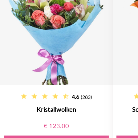
4.6
(283)
Kristallwolken
S
€ 123.00