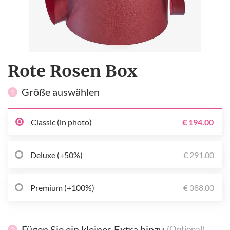
Rote Rosen Box
Größe auswählen
1
Classic (in photo)
€ 194.00
Deluxe (+50%)
€ 291.00
Premium (+100%)
€ 388.00
Fügen Sie ein kleines Extra hinzu
(Optional)
2