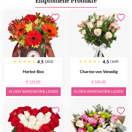
Empfohlene Produkte
4.5
4.5
(202)
(109)
Herbst-Box
Charme von Venedig
€ 121.00
€ 104.00
IN DEN WARENKORB LEGEN
IN DEN WARENKORB LEGEN