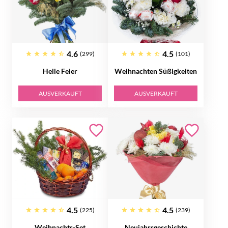
4.6
4.5
(299)
(101)
Helle Feier
Weihnachten Süßigkeiten
AUSVERKAUFT
AUSVERKAUFT
4.5
4.5
(225)
(239)
Weihnachts-Set
Neujahrsgeschichte