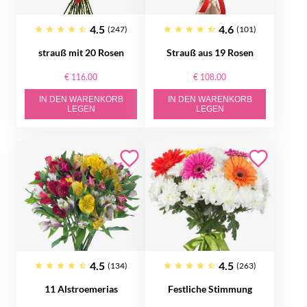
4.5
4.6
(247)
(101)
strauß mit 20 Rosen
Strauß aus 19 Rosen
€ 116.00
€ 108.00
IN DEN WARENKORB
IN DEN WARENKORB
LEGEN
LEGEN
4.5
4.5
(134)
(263)
11 Alstroemerias
Festliche Stimmung