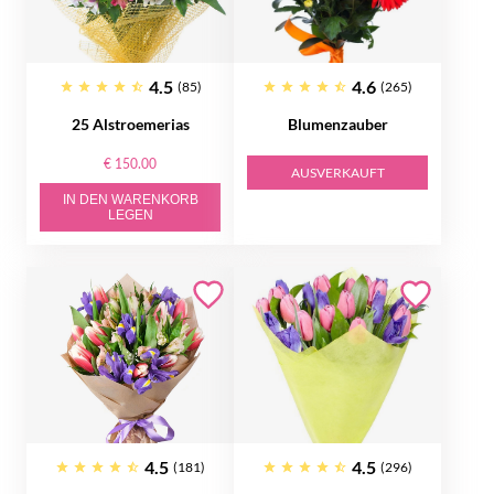
4.5
4.6
(85)
(265)
25 Alstroemerias
Blumenzauber
€ 150.00
AUSVERKAUFT
IN DEN WARENKORB
LEGEN
4.5
4.5
(181)
(296)