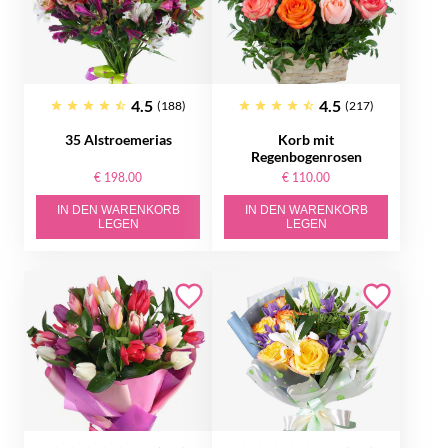
4.5
4.5
(188)
(217)
35 Alstroemerias
Korb mit
Regenbogenrosen
€ 198.00
€ 110.00
IN DEN WARENKORB
IN DEN WARENKORB
LEGEN
LEGEN