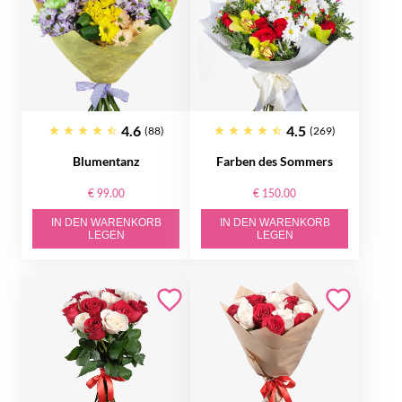
4.6
4.5
(88)
(269)
Blumentanz
Farben des Sommers
€ 99.00
€ 150.00
IN DEN WARENKORB
IN DEN WARENKORB
LEGEN
LEGEN