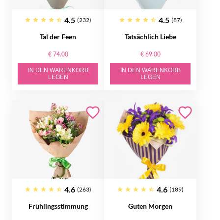
4.5
4.5
(232)
(87)
Tal der Feen
Tatsächlich Liebe
€ 74.00
€ 69.00
IN DEN WARENKORB
IN DEN WARENKORB
LEGEN
LEGEN
4.6
4.6
(263)
(189)
Frühlingsstimmung
Guten Morgen