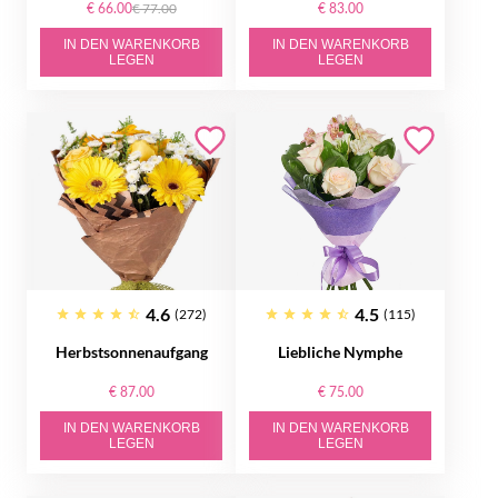
€ 66.00
€ 77.00
€ 83.00
IN DEN WARENKORB
IN DEN WARENKORB
LEGEN
LEGEN
4.6
4.5
(272)
(115)
Herbstsonnenaufgang
Liebliche Nymphe
€ 87.00
€ 75.00
IN DEN WARENKORB
IN DEN WARENKORB
LEGEN
LEGEN