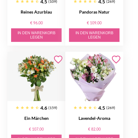
4.5
4.5
(109)
(269)
Reines Azurblau
Pandoras Natur
€ 96.00
€ 109.00
IN DEN WARENKORB
IN DEN WARENKORB
LEGEN
LEGEN
4.6
4.5
(159)
(269)
Ein Märchen
Lavendel-Aroma
€ 107.00
€ 82.00