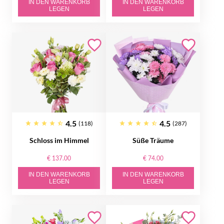
IN DEN WARENKORB
IN DEN WARENKORB
LEGEN
LEGEN
4.5
4.5
(118)
(287)
Schloss im Himmel
Süße Träume
€ 137.00
€ 74.00
IN DEN WARENKORB
IN DEN WARENKORB
LEGEN
LEGEN