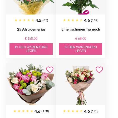
4.5
4.6
(85)
(189)
25 Alstroemerias
Einen schönen Tag noch
€ 150.00
€ 68.00
IN DEN WARENKORB
IN DEN WARENKORB
LEGEN
LEGEN
4.6
4.6
(170)
(193)