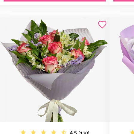
4.5
(120)