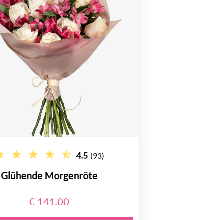
4.5
(93)
Glühende Morgenröte
€ 141.00