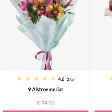
4.6
(272)
9 Alstroemerias
€ 74.00