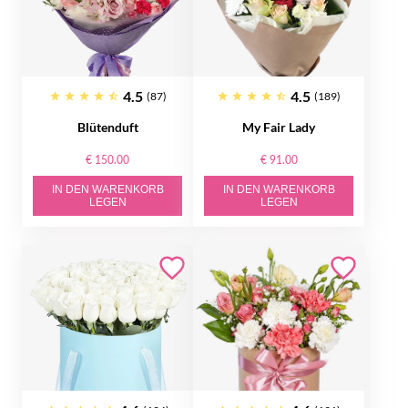
4.5
4.5
(87)
(189)
Blütenduft
My Fair Lady
€ 150.00
€ 91.00
IN DEN WARENKORB
IN DEN WARENKORB
LEGEN
LEGEN