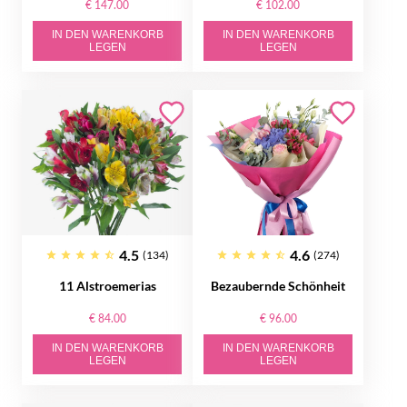
€ 147.00
€ 102.00
IN DEN WARENKORB
IN DEN WARENKORB
LEGEN
LEGEN
4.5
4.6
(134)
(274)
11 Alstroemerias
Bezaubernde Schönheit
€ 84.00
€ 96.00
IN DEN WARENKORB
IN DEN WARENKORB
LEGEN
LEGEN