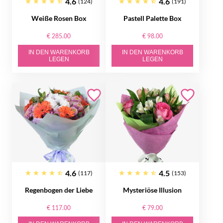
4.6
4.6
(124)
(191)
Weiße Rosen Box
Pastell Palette Box
€ 285.00
€ 98.00
IN DEN WARENKORB
IN DEN WARENKORB
LEGEN
LEGEN
4.6
4.5
(117)
(153)
Regenbogen der Liebe
Mysteriöse Illusion
€ 117.00
€ 79.00