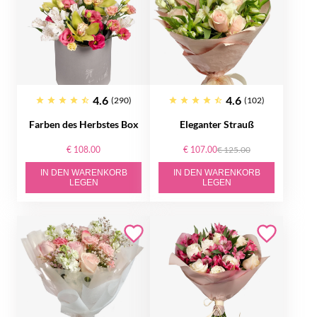
4.6
4.6
(290)
(102)
Farben des Herbstes Box
Eleganter Strauß
€ 108.00
€ 107.00
€ 125.00
IN DEN WARENKORB
IN DEN WARENKORB
LEGEN
LEGEN