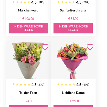
4.5
4.5
(286)
(204)
Märchenwald
Sanfte Berührung
€ 108.00
€ 86.00
IN DEN WARENKORB
IN DEN WARENKORB
LEGEN
LEGEN
4.5
4.5
(232)
(101)
Tal der Feen
Liebliche Dame
€ 74.00
€ 172.00