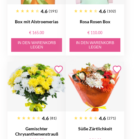
4.6
4.6
(191)
(102)
Box mit Alstroemerias
Rosa Rosen Box
€ 165.00
€ 110.00
IN DEN WARENKORB
IN DEN WARENKORB
LEGEN
LEGEN
4.6
4.6
(81)
(271)
Gemischter
Süße Zärtlichkeit
Chrysanthemenstrauß