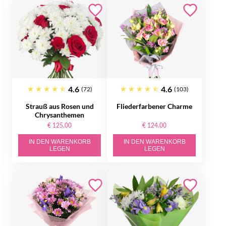
4.6
4.6
(72)
(103)
Strauß aus Rosen und
Fliederfarbener Charme
Chrysanthemen
€ 125.00
€ 124.00
IN DEN WARENKORB
IN DEN WARENKORB
LEGEN
LEGEN