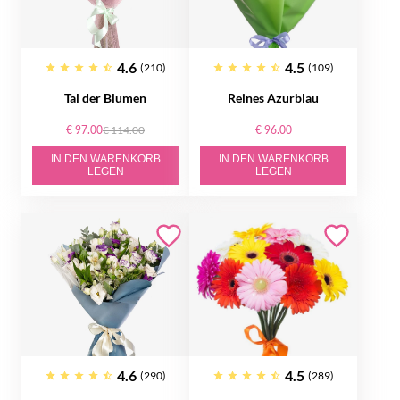
4.6
4.5
(210)
(109)
Tal der Blumen
Reines Azurblau
€ 97.00
€ 114.00
€ 96.00
IN DEN WARENKORB
IN DEN WARENKORB
LEGEN
LEGEN
4.6
4.5
(290)
(289)