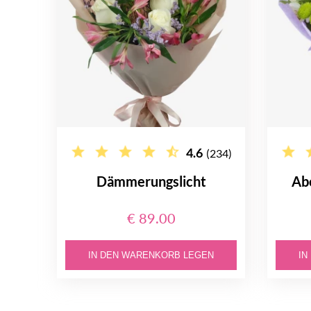
4.6
(234)
Dämmerungslicht
Ab
€ 89.00
IN DEN WARENKORB LEGEN
IN