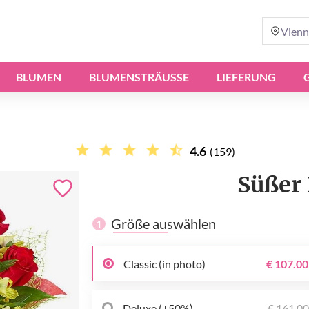
Vienn
BLUMEN
BLUMENSTRÄUSSE
LIEFERUNG
4.6
(159)
Süßer
Größe auswählen
1
Classic (in photo)
€ 107.00
Deluxe (+50%)
€ 161.0