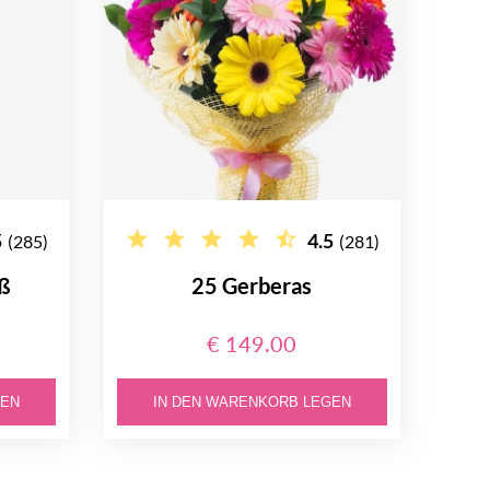
5
4.5
(285)
(281)
uß
25 Gerberas
€ 149.00
GEN
IN DEN WARENKORB LEGEN