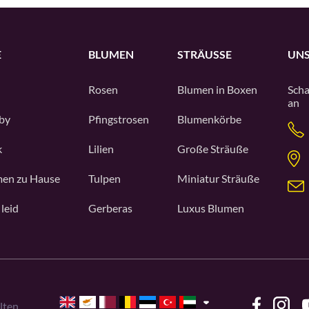
E
BLUMEN
STRÄUSSE
UNS
Rosen
Blumen in Boxen
Scha
an
by
Pfingstrosen
Blumenkörbe
k
Lilien
Große Sträuße
en zu Hause
Tulpen
Miniatur Sträuße
 leid
Gerberas
Luxus Blumen
lten.