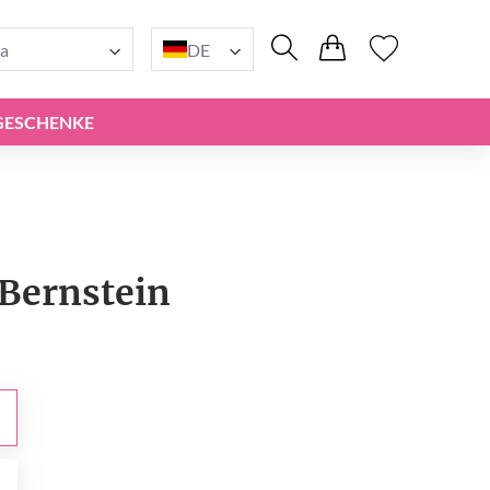
a
DE
GESCHENKE
 Bernstein
0