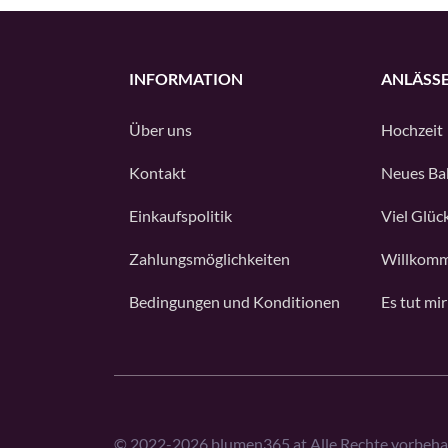
INFORMATION
ANLÄSS
Über uns
Hochzeit
Kontakt
Neues Ba
Einkaufspolitik
Viel Glüc
Zahlungsmöglichkeiten
Willkomm
Bedingungen und Konditionen
Es tut mir
©
2022-2026
blumen365.at Alle Rechte vorbeha