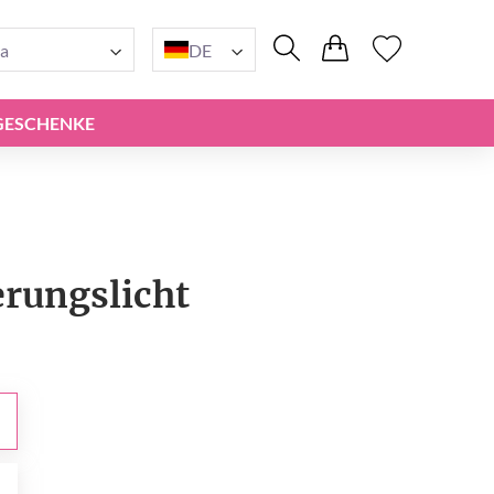
a
DE
GESCHENKE
ungslicht
0