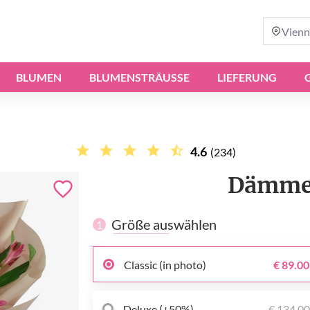
Vienn
BLUMEN
BLUMENSTRÄUSSE
LIEFERUNG
4.6
(234)
Dämmer
Größe auswählen
1
Classic (in photo)
€ 89.00
Deluxe (+50%)
€ 134.0