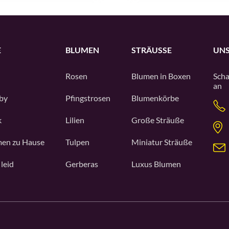
E
BLUMEN
STRÄUSSE
UNS
Rosen
Blumen in Boxen
Scha
an
by
Pfingstrosen
Blumenkörbe
k
Lilien
Große Sträuße
en zu Hause
Tulpen
Miniatur Sträuße
 leid
Gerberas
Luxus Blumen