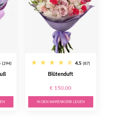
5
4.5
(294)
(87)
auß
Blütenduft
€ 150.00
GEN
IN DEN WARENKORB LEGEN