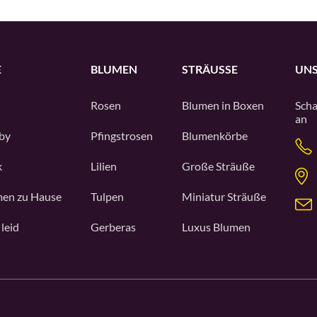
E
BLUMEN
STRÄUSSE
UNS
Rosen
Blumen in Boxen
Scha
an
by
Pfingstrosen
Blumenkörbe
k
Lilien
Große Sträuße
en zu Hause
Tulpen
Miniatur Sträuße
 leid
Gerberas
Luxus Blumen