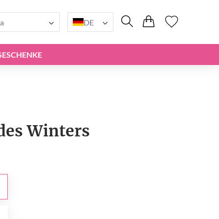
a
DE
GESCHENKE
des Winters
0