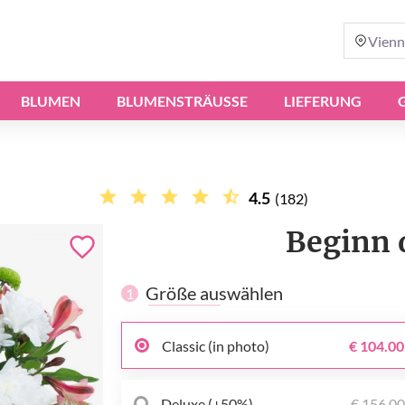
Vienn
BLUMEN
BLUMENSTRÄUSSE
LIEFERUNG
4.5
(182)
Beginn 
Größe auswählen
1
Classic (in photo)
€ 104.00
Deluxe (+50%)
€ 156.0