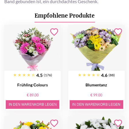
Band gebunden ist, ein durchdachtes Geschenk.
Empfohlene Produkte
4.5
4.6
(176)
(88)
Frühling Сolours
Blumentanz
€ 89.00
€ 99.00
IN DEN WARENKORB LEGEN
IN DEN WARENKORB LEGEN