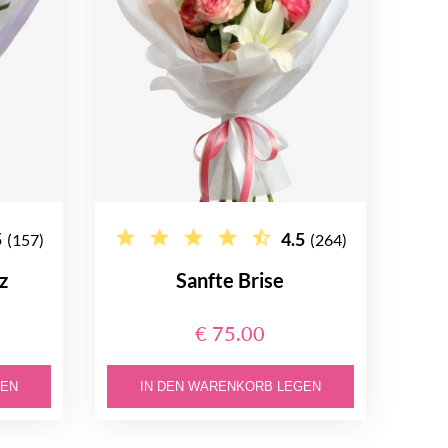
5
4.5
(157)
(264)
z
Sanfte Brise
€ 75.00
GEN
IN DEN WARENKORB LEGEN