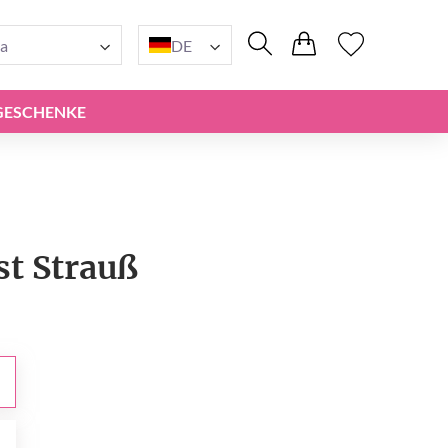
a
DE
GESCHENKE
st Strauß
0