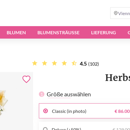
Vienn
BLUMEN
BLUMENSTRÄUSSE
LIEFERUNG
4.5
(102)
Herb
Größe auswählen
1
Classic (in photo)
€ 86.00
Deluxe (+50%)
€ 129.0