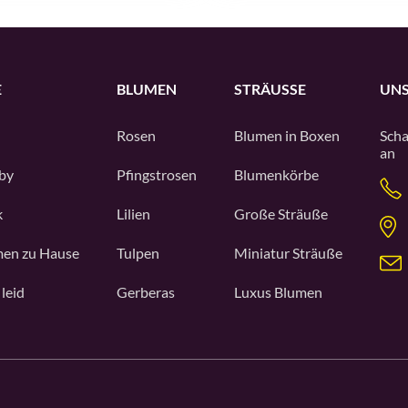
E
BLUMEN
STRÄUSSE
UNS
Rosen
Blumen in Boxen
Scha
an
by
Pfingstrosen
Blumenkörbe
k
Lilien
Große Sträuße
en zu Hause
Tulpen
Miniatur Sträuße
 leid
Gerberas
Luxus Blumen