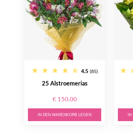
4.5
(85)
25 Alstroemerias
€ 150.00
IN DEN WARENKORB LEGEN
IN