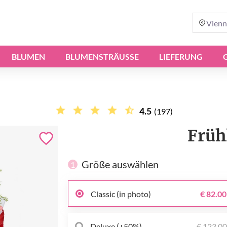
Vienn
BLUMEN
BLUMENSTRÄUSSE
LIEFERUNG
4.5
(197)
Früh
Größe auswählen
1
Classic (in photo)
€ 82.00
Deluxe (+50%)
€ 123.0