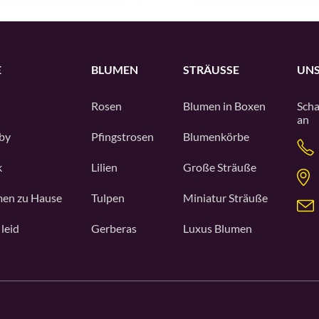
E
BLUMEN
STRÄUSSE
UNS
Rosen
Blumen in Boxen
Scha
an
by
Pfingstrosen
Blumenkörbe
k
Lilien
Große Sträuße
en zu Hause
Tulpen
Miniatur Sträuße
 leid
Gerberas
Luxus Blumen