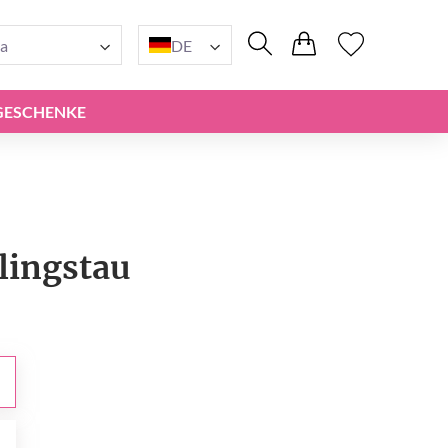
a
DE
GESCHENKE
lingstau
0