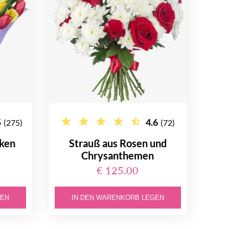
5
4.6
(275)
(72)
nken
Strauß aus Rosen und
Chrysanthemen
€ 125.00
GEN
IN DEN WARENKORB LEGEN