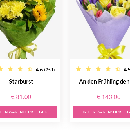
4.6
4.
(251)
Starburst
An den Frühling de
€ 81.00
€ 143.00
 DEN WARENKORB LEGEN
IN DEN WARENKORB LE