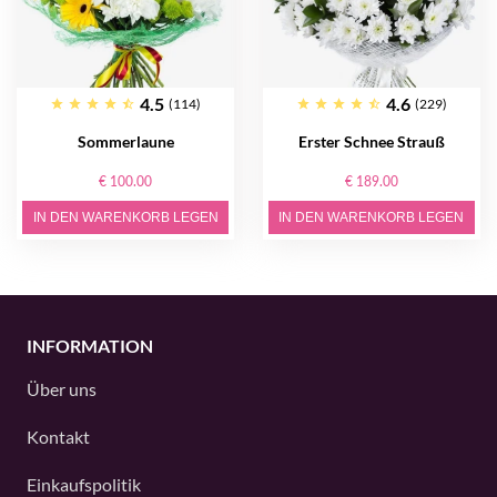
4.5
4.6
(114)
(229)
Sommerlaune
Erster Schnee Strauß
€ 100.00
€ 189.00
IN DEN WARENKORB LEGEN
IN DEN WARENKORB LEGEN
INFORMATION
Über uns
Kontakt
Einkaufspolitik