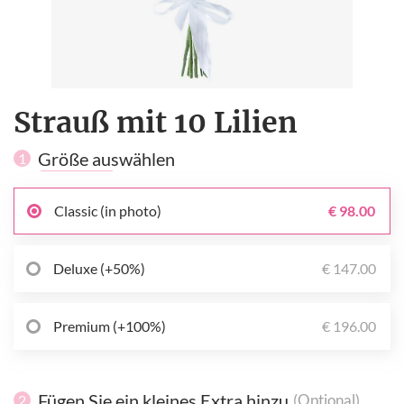
Strauß mit 10 Lilien
Größe auswählen
1
Classic (in photo)
€ 98.00
Deluxe (+50%)
€ 147.00
Premium (+100%)
€ 196.00
Fügen Sie ein kleines Extra hinzu
(Optional)
2