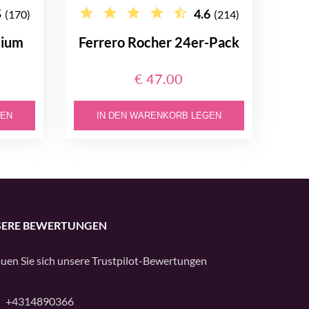
5
4.6
(170)
(214)
dium
Ferrero Rocher 24er-Pack
€ 47.00
GEN
IN DEN WARENKORB LEGEN
ERE BEWERTUNGEN
uen Sie sich unsere
Trustpilot
-Bewertungen
+4314890366