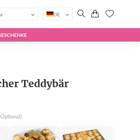
a
DE
GESCHENKE
her Teddybär
(Optional)