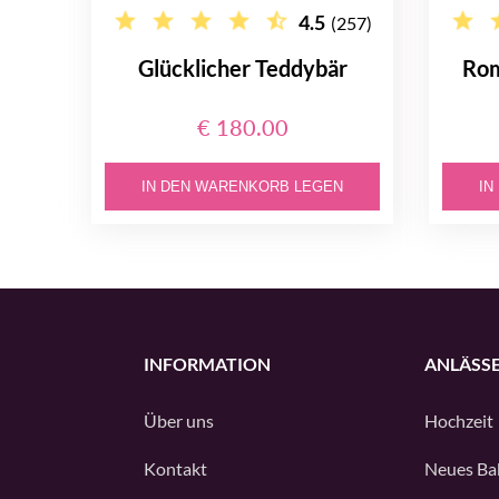
4.5
(257)
Glücklicher Teddybär
Rom
€ 180.00
IN DEN WARENKORB LEGEN
IN
INFORMATION
ANLÄSS
Über uns
Hochzeit
Kontakt
Neues Ba