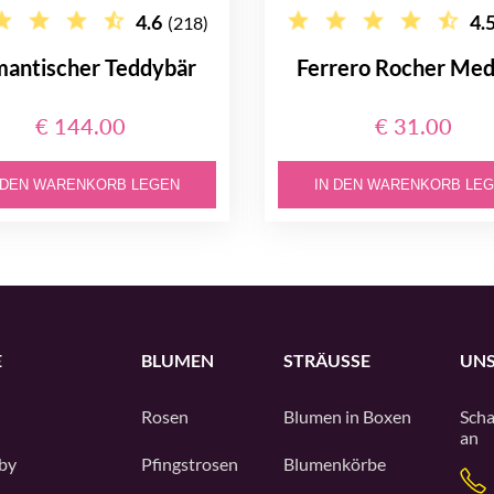
4.6
4.
(218)
antischer Teddybär
Ferrero Rocher Me
€ 144.00
€ 31.00
 DEN WARENKORB LEGEN
IN DEN WARENKORB LE
E
BLUMEN
STRÄUSSE
UNS
Rosen
Blumen in Boxen
Scha
an
by
Pfingstrosen
Blumenkörbe