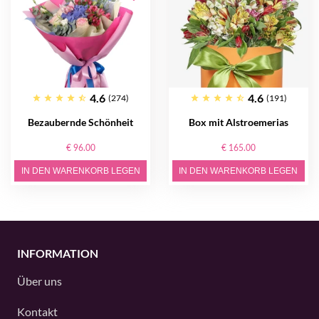
4.6
4.6
(274)
(191)
Bezaubernde Schönheit
Box mit Alstroemerias
€ 96.00
€ 165.00
IN DEN WARENKORB LEGEN
IN DEN WARENKORB LEGEN
INFORMATION
Über uns
Kontakt